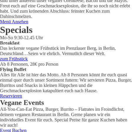
sind unter anderem unser veganer Ofenkeese, Bacon und die Mayos.
Freut euch auf eine Geschmacksexplosion, die ihr so noch nicht erlebt
habt. Und zum krönenden Abschluss: feinster Kuchen zum
Dahinschmelzen.
Menü Ansehen
Specials
Mo-So 9:30-12.45 Uhr
Breakfast
Das leckerste vegane Frühstück im Prenzlauer Berg, in Berlin,
Deutschland…Seien wir ehrlich. Vermutlich dieser Welt.
zum Frühstück
Ab 8 Personen, 28€ pro Person
Flying Buffet
Alles für Alle ist hier das Motto. Ab 8 Personen könnt ihr euch quasi
einmal quer durch unser Sortiment futtern: Wir servieren Pizza, Burger,
Burritos und Snacks in kleinen Häppchen und die
Geschmacksexplosion katapultiert euch nach Hause.
Reservieren
Vegane Events
All-You-Can-Eat Pizza, Burger, Burrito – Flatrates im Froindlichst,
deinem veganen Restaurant in Berlin. Gerne planen wir ein
individuelles Event für euch. Special Preise für ganze Kuchen haben
wir auch!
Event Buchen