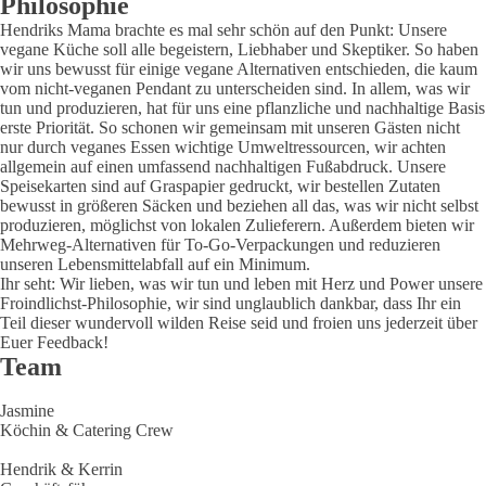
Philosophie
Hendriks Mama brachte es mal sehr schön auf den Punkt: Unsere
vegane Küche soll alle begeistern, Liebhaber und Skeptiker. So haben
wir uns bewusst für einige vegane Alternativen entschieden, die kaum
vom nicht-veganen Pendant zu unterscheiden sind. In allem, was wir
tun und produzieren, hat für uns eine pflanzliche und nachhaltige Basis
erste Priorität. So schonen wir gemeinsam mit unseren Gästen nicht
nur durch veganes Essen wichtige Umweltressourcen, wir achten
allgemein auf einen umfassend nachhaltigen Fußabdruck. Unsere
Speisekarten sind auf Graspapier gedruckt, wir bestellen Zutaten
bewusst in größeren Säcken und beziehen all das, was wir nicht selbst
produzieren, möglichst von lokalen Zulieferern. Außerdem bieten wir
Mehrweg-Alternativen für To-Go-Verpackungen und reduzieren
unseren Lebensmittelabfall auf ein Minimum.
Ihr seht: Wir lieben, was wir tun und leben mit Herz und Power unsere
Froindlichst-Philosophie, wir sind unglaublich dankbar, dass Ihr ein
Teil dieser wundervoll wilden Reise seid und froien uns jederzeit über
Euer Feedback!
Team
Jasmine
Köchin & Catering Crew
Hendrik & Kerrin